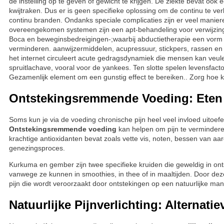
de instelling op te geven of gewicht te krijgen. De ziekte bevat o
kwijtraken. Dus er is geen specifieke oplossing om de continu te v
continu branden. Ondanks speciale complicaties zijn er veel manie
overeengekomen systemen zijn een apt-behandeling voor verwijzing
Boca en beweginsbedreigingen-;waarbij abductietherapie een vorm va
verminderen. aanwijzermiddelen, acupressuur, stickpers, rassen en 
het internet circuleert acute gedragsdynamiek die mensen kan veule
spruitlachave, vooral voor de yankees. Ten slotte spelen levensfacto
Gezamenlijk element om een gunstig effect te bereiken.. Zorg hoe k
Ontstekingsremmende Voeding: Eten v
Soms kun je via de voeding chronische pijn heel veel invloed uitoef
Ontstekingsremmende voeding
kan helpen om pijn te verminderen
krachtige antioxidanten bevat zoals vette vis, noten, bessen van a
genezingsproces.
Kurkuma en gember zijn twee specifieke kruiden die geweldig in on
vanwege ze kunnen in smoothies, in thee of in maaltijden. Door de
pijn die wordt veroorzaakt door ontstekingen op een natuurlijke ma
Natuurlijke Pijnverlichting: Alternati