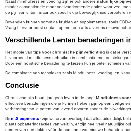
Naast mindfulness en voeding zijn er ook andere
natuurlijke pijnv
minder conventionele maar veelvoorkomende opties waar veel mense
de pijn verlichten, maar ook specifiek je beweeglijkheid verbeteren
Bovendien kunnen sommige kruiden en supplementen, zoals CBD-olie
Vraag hiervoor eerst contact op met een arts alvorens nieuwe behan
Verschillende Lenten benaderingen i
Het mooie van
tips voor chronische pijnverlichting
is dat je vers
bijvoorbeeld mindfulness gebruiken in combinatie met ontstekingsr
Door een holistische benadering te kiezen kun je beter scheiden van 
De combinatie van technieken zoals Mindfulness, voeding, en Natuur
Conclusie
Chronische pijn houdt jou geen leven in de tang.
Mindfulness voor 
effectieve benaderingen die je kunnen helpen pijn op een veilige en n
verbetering van je patent van levend ervaren zonder de bijwerking
Bij
nl.Sleepmentor
zijn we ervan overtuigd dat alles uiteindelijk bel
plaats opbatteringsacties van welzijn, er zijn heel veel natuurlijke o
nemen van een dokter vóór de pogingen van nieuwe behandelingen,