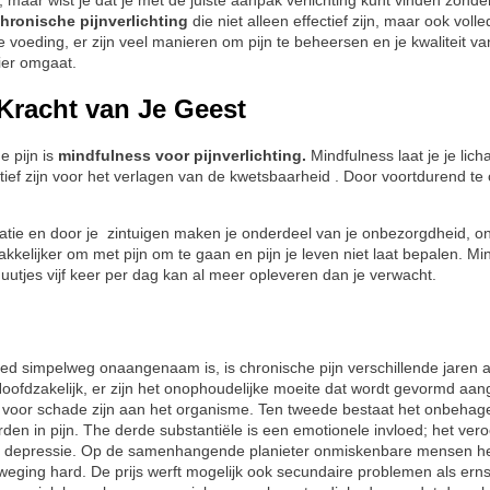
n, maar wist je dat je met de juiste aanpak verlichting kunt vinden zond
chronische pijnverlichting
die niet alleen effectief zijn, maar ook volle
oeding, er zijn veel manieren om pijn te beheersen en je kwaliteit va
ier omgaat.
 Kracht van Je Geest
e pijn is
mindfulness voor pijnverlichting.
Mindfulness laat je je lic
tief zijn voor het verlagen van de kwetsbaarheid . Door voortdurend te
tie en door je zintuigen maken je onderdeel van je onbezorgdheid, o
elijker om met pijn om te gaan en pijn je leven niet laat bepalen. Min
nuutjes vijf keer per dag kan al meer opleveren dan je verwacht.
bied simpelweg onaangenaam is, is chronische pijn verschillende jaren
 Hoofdzakelijk, er zijn het onophoudelijke moeite dat wordt gevormd aa
oor schade zijn aan het organisme. Ten tweede bestaat het onbehageli
n in pijn. The derde substantiële is een emotionele invloed; het veroorz
an depressie. Op de samenhangende planieter onmiskenbare mensen 
eging hard. De prijs werft mogelijk ook secundaire problemen als erns