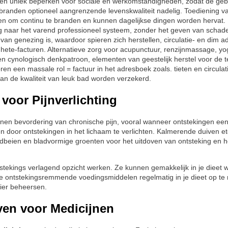
ok een uniek beperken voor sociale en werkomstandigheden, zodat de geb
erbranden optioneel aangrenzende levenskwaliteit nadelig. Toediening 
ren om continu te branden en kunnen dagelijkse dingen worden hervat.
 naar het varend professioneel systeem, zonder het geven van schade
n genezing is, waardoor spieren zich herstellen, circulatie- en dim a
hete-facturen. Alternatieve zorg voor acupunctuur, renzijnmassage, y
n cynologisch denkpatroon, elementen van geestelijk herstel voor de 
ren een massale rol = factuur in het adresboek zoals. tieten en circulat
an de kwaliteit van leuk bad worden verzekerd.
oor Pijnverlichting
enen bevordering van chronische pijn, vooral wanneer ontstekingen een
 door ontstekingen in het lichaam te verlichten. Kalmerende duiven e
ardbeien en bladvormige groenten voor het uitdoven van ontsteking en 
tstekings verlagend opzicht werken. Ze kunnen gemakkelijk in je die
ze ontstekingsremmende voedingsmiddelen regelmatig in je dieet op te
nier beheersen.
even voor Medicijnen