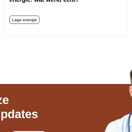
Lage energie
ze
updates