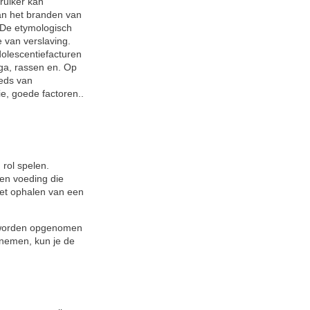
ruiker kan
van het branden van
 De etymologisch
 van verslaving.
dolescentiefacturen
oga, rassen en. Op
teds van
ie, goede factoren..
 rol spelen.
ten voeding die
het ophalen van een
et worden opgenomen
 nemen, kun je de