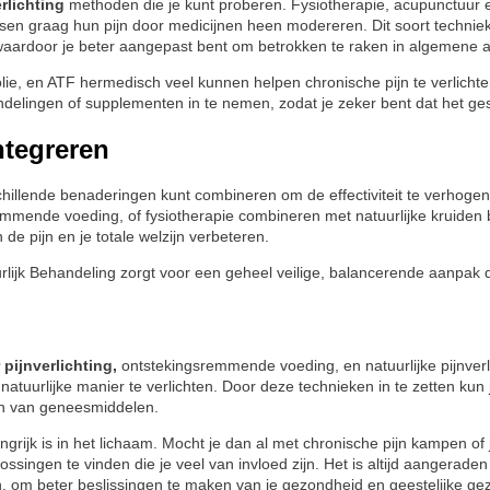
erlichting
methoden die je kunt proberen. Fysiotherapie, acupunctuur 
n graag hun pijn door medicijnen heen modereren. Dit soort techniek
 waardoor je beter aangepast bent om betrokken te raken in algemene ac
, en ATF hermedisch veel kunnen helpen chronische pijn te verlichten
delingen of supplementen in te nemen, zodat je zeker bent dat het gesc
ntegreren
chillende benaderingen kunt combineren om de effectiviteit te verhogen
emmende voeding, of fysiotherapie combineren met natuurlijke kruiden
de pijn en je totale welzijn verbeteren.
lijk Behandeling zorgt voor een geheel veilige, balancerende aanpak di
pijnverlichting,
ontstekingsremmende voeding, en natuurlijke pijnverli
atuurlijke manier te verlichten. Door deze technieken in te zetten kun 
en van geneesmiddelen.
angrijk is in het lichaam. Mocht je dan al met chronische pijn kampen of 
plossingen te vinden die je veel van invloed zijn. Het is altijd aangerade
 om beter beslissingen te maken van je gezondheid en geestelijke ge