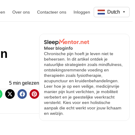
Dutch
gen
Over ons
Contacteer ons
Inloggen
▼
Meer bloginfo
en
Chronische pijn hoeft je leven niet te
beheersen. In dit artikel ontdek je
natuurlijke strategieën zoals mindfulness,
ontstekingsremmende voeding en
therapieën zoals fysiotherapie,
acupunctuur en kruidenbehandelingen.
5 min gelezen
Leer hoe je op een veilige, medicijnvrije
manier pijn kunt verlichten, je mobiliteit
verbetert en je geestelijke veerkracht
versterkt. Kies voor een holistische
aanpak die echt werkt voor jouw lichaam
en welzijn.