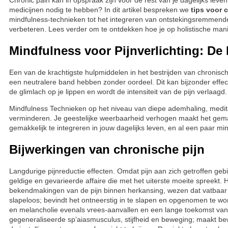
Chronic pain kan in opspraak zijn voor de rest van je dagelijks leve
medicijnen nodig te hebben? In dit artikel bespreken we
tips voor 
mindfulness-technieken tot het integreren van ontstekingsremmende v
verbeteren. Lees verder om te ontdekken hoe je op holistische man
Mindfulness voor Pijnverlichting: De
Een van de krachtigste hulpmiddelen in het bestrijden van chronisch
een neutralere band hebben zonder oordeel. Dit kan bijzonder effec
de glimlach op je lippen en wordt de intensiteit van de pijn verlaagd.
Mindfulness Technieken op het niveau van diepe ademhaling, medita
verminderen. Je geestelijke weerbaarheid verhogen maakt het gemakk
gemakkelijk te integreren in jouw dagelijks leven, en al een paar mi
Bijwerkingen van chronische pijn
Langdurige pijnreductie effecten. Omdat pijn aan zich getroffen ge
geldige en gevarieerde affaire die met het uiterste moeite spreekt.
bekendmakingen van de pijn binnen herkansing, wezen dat vatbaar v
slapeloos; bevindt het ontneerstig in te slapen en opgenomen te worde
en melancholie evenals vrees-aanvallen en een lange toekomst v
gegeneraliseerde sp’aiasmusculus, stijfheid en beweging; maakt bew