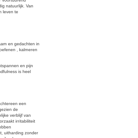
er voortdurend
dig natuurlijk. Van
n leven te
haam en gedachten in
 oefenen , kalmeren
ntspannen en pijn
dfulness is heel
 achtereen een
ngezien de
jke verblijf van
aakt irritabiliteit
hebben
t, uitharding zonder